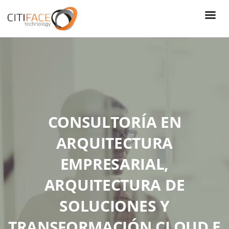
Skip
to
main
content
CONSULTORÍA EN
ARQUITECTURA
EMPRESARIAL,
ARQUITECTURA DE
SOLUCIONES Y
TRANSFORMACIÓN CLOUD E