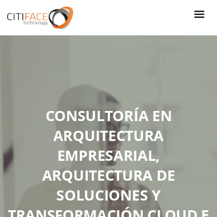
Skip
to
main
content
CONSULTORÍA EN
ARQUITECTURA
EMPRESARIAL,
ARQUITECTURA DE
SOLUCIONES Y
TRANSFORMACIÓN CLOUD E