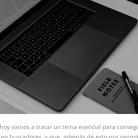
e hoy vamos a tratar un tema esencial para conseg
en buscadores, y que, además de esto nos permiti