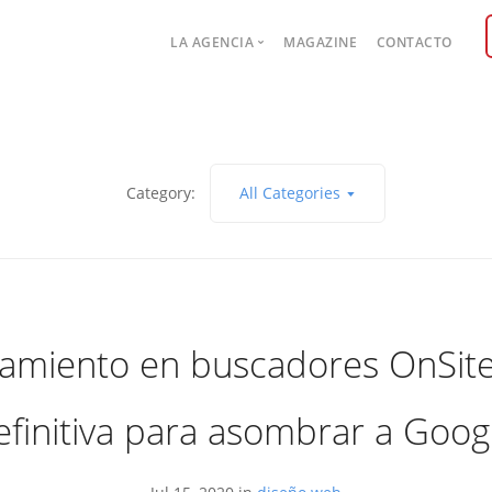
Main
LA AGENCIA
MAGAZINE
CONTACTO
navigation
Case studies
Category:
All Categories
amiento en buscadores OnSite
finitiva para asombrar a Goog