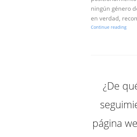
ningún género de
en verdad, reco
Continue reading
¿De qué
seguimi
página we