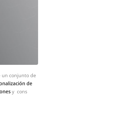
e un conjunto de
onalización de
pones
y cons