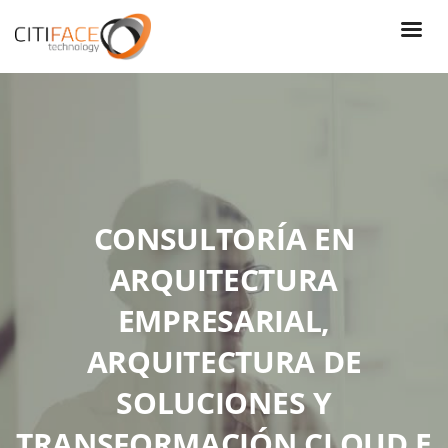
Skip
to
main
content
CONSULTORÍA EN
ARQUITECTURA
EMPRESARIAL,
ARQUITECTURA DE
SOLUCIONES Y
TRANSFORMACIÓN CLOUD E