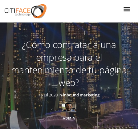
Pasar
al
contenido
principal
¿Cómo contratar a una
empresa para el
mantenimiento de tu página
web?
15 Jul 2020 in
inbound marketing
ADMIN