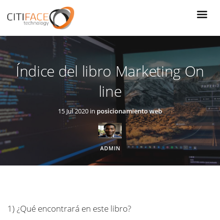
Pasar
al
contenido
principal
Índice del libro Marketing On
line
15 Jul 2020 in
posicionamiento web
ADMIN
1)
¿Qué encontrará en este libro?