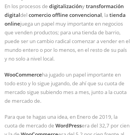
En los procesos de
digitalización
y
transformación
digital
del
comercio offline convencional
, la
tienda
online
juega un papel muy importante en negocios
que venden productos; para una tienda de barrio,
puede ser un cambio radical comenzar a vender en el
mundo entero o por lo menos, en el resto de su país
y no solo a nivel local.
WooCommerce
ha jugado un papel importante en
todo esto y lo sigue jugando, de ahí que su cuota de
mercado sigue subiendo mes a mes, junto a la cuota
de mercado de.
Para que te hagas una idea, en Enero de 2019, la
cuota de mercado de
WordPress
era del 32,7 por cien
y la de
WooCommerce
era del 5,2 por cien frente al