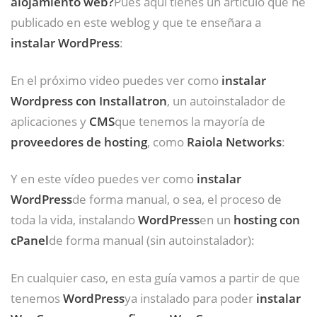
alojamiento web?
Pues aquí tienes un artículo que he
publicado en este weblog y que te enseñara a
instalar WordPress
:
En el próximo video puedes ver como
instalar
Wordpress con Installatron
, un autoinstalador de
aplicaciones y
CMS
que tenemos la mayoría de
proveedores de hosting
, como
Raiola Networks
:
Y en este vídeo puedes ver como
instalar
WordPress
de forma manual, o sea, el proceso de
toda la vida, instalando
WordPress
en un
hosting con
cPanel
de forma manual (sin autoinstalador):
En cualquier caso, en esta guía vamos a partir de que
tenemos
WordPress
ya instalado para poder
instalar