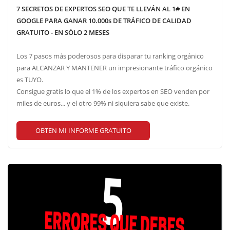
7 SECRETOS DE EXPERTOS SEO QUE TE LLEVÁN AL 1# EN
GOOGLE PARA GANAR 10.000s DE TRÁFICO DE CALIDAD
GRATUITO - EN SÓLO 2 MESES
Los 7 pasos más poderosos para disparar tu ranking orgánico
para ALCANZAR Y MANTENER un impresionante tráfico orgánico
es TUYO.
Consigue gratis lo que el 1% de los expertos en SEO venden por
miles de euros... y el otro 99% ni siquiera sabe que existe.
OBTEN MI INFORME GRATUITO