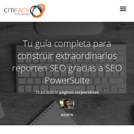
Pasar
al
contenido
principal
Tu guía completa para
construir extraordinarios
reporten SEO gracias a SEO
PowerSuite
15 Jul 2020 in
páginas corporativas
ADMIN