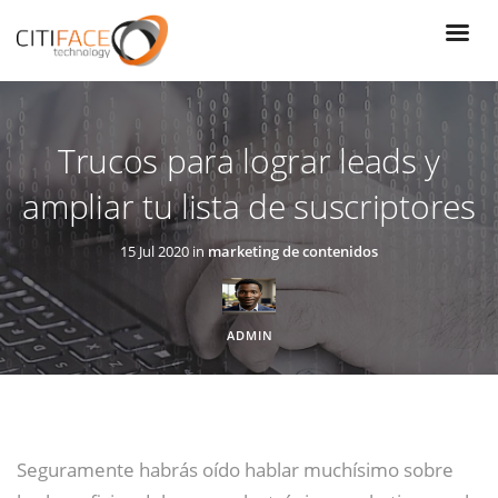
Pasar
al
contenido
principal
Trucos para lograr leads y
ampliar tu lista de suscriptores
15 Jul 2020 in
marketing de contenidos
ADMIN
Seguramente habrás oído hablar muchísimo sobre