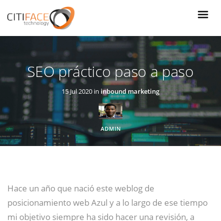
Pasar
al
contenido
principal
SEO práctico paso a paso
15 Jul 2020 in
inbound marketing
ADMIN
Hace un año que nació este weblog de
posicionamiento web Azul y a lo largo de ese tiempo
mi objetivo siempre ha sido hacer una revisión, a