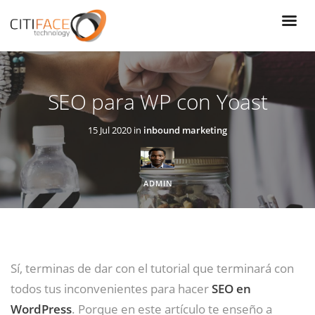
Pasar
al
contenido
principal
SEO para WP con Yoast
15 Jul 2020 in
inbound marketing
ADMIN
Sí, terminas de dar con el tutorial que terminará con
todos tus inconvenientes para hacer
SEO en
WordPress
. Porque en este artículo te enseño a