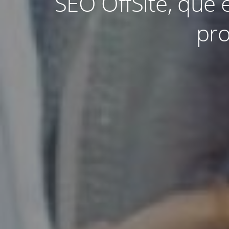
SEO OffSite, qué 
pro