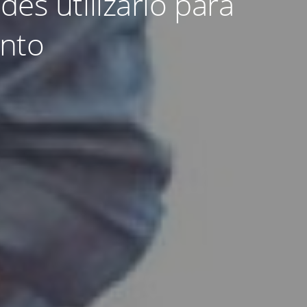
es utilizarlo para
ento