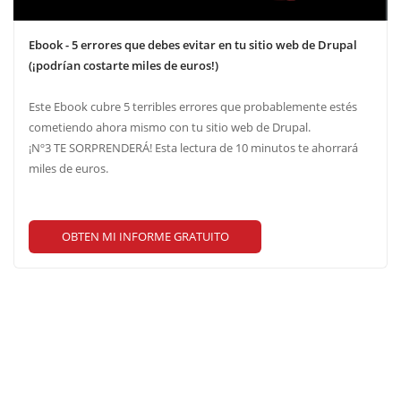
Ebook - 5 errores que debes evitar en tu sitio web de Drupal
(¡podrían costarte miles de euros!)
Este Ebook cubre 5 terribles errores que probablemente estés
cometiendo ahora mismo con tu sitio web de Drupal.
¡Nº3 TE SORPRENDERÁ! Esta lectura de 10 minutos te ahorrará
miles de euros.
OBTEN MI INFORME GRATUITO