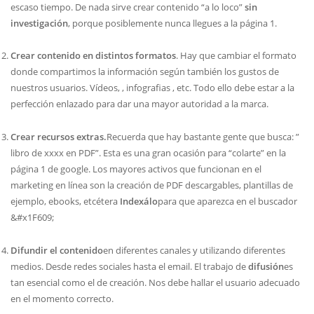
escaso tiempo. De nada sirve crear contenido “a lo loco”
sin
investigación
, porque posiblemente nunca llegues a la página 1.
Crear contenido en distintos formatos
. Hay que cambiar el formato
donde compartimos la información según también los gustos de
nuestros usuarios. Vídeos,
, infografias , etc. Todo ello debe estar a la
perfección enlazado para dar una mayor autoridad a la marca.
Crear recursos extras.
Recuerda que hay bastante gente que busca: ”
libro de xxxx en PDF”. Esta es una gran ocasión para “colarte” en la
página 1 de google. Los mayores activos que funcionan en el
marketing en línea son la creación de PDF descargables, plantillas de
ejemplo, ebooks, etcétera
Indexálo
para que aparezca en el buscador
&#x1F609;
Difundir el contenido
en diferentes canales y utilizando diferentes
medios. Desde redes sociales hasta el email. El trabajo de
difusión
es
tan esencial como el de creación. Nos debe hallar el usuario adecuado
en el momento correcto.