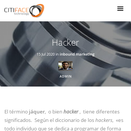
Pasar
al
contenido
principal
Hacker
15 Jul 2020 in
inbound marketing
ADMIN
El término
jáquer
,
​ o bien
hacker
,
​ tiene diferentes
significados.
​ Según el diccionario de los
hackers
,
​ «es
todo individuo que se dedica a programar de forma