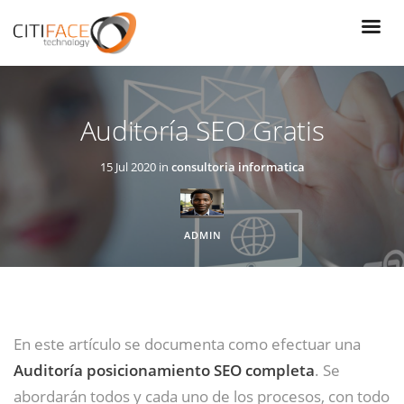
Pasar
al
contenido
principal
Auditoría SEO Gratis
15 Jul 2020 in
consultoria informatica
ADMIN
En este artículo se documenta como efectuar una
Auditoría posicionamiento SEO completa
. Se
abordarán todos y cada uno de los procesos, con todo