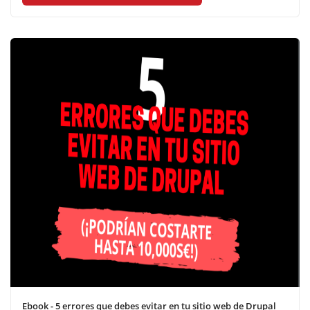
Ebook - 5 errores que debes evitar en tu sitio web de Drupal