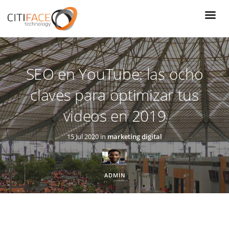
Pasar
al
contenido
principal
SEO en YouTube: las ocho
claves para optimizar tus
videos en 2019
15 Jul 2020 in
marketing digital
ADMIN