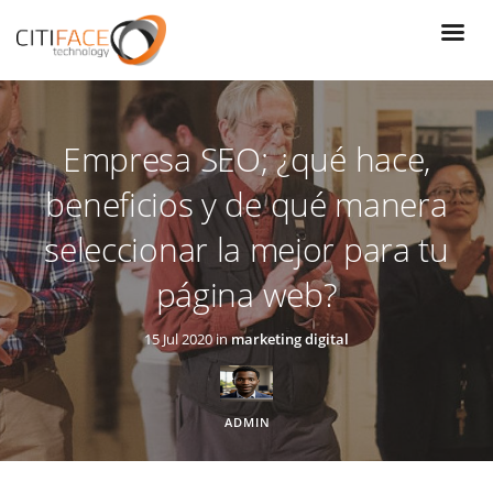
Pasar
al
contenido
principal
Empresa SEO; ¿qué hace,
beneficios y de qué manera
seleccionar la mejor para tu
página web?
15 Jul 2020 in
marketing digital
ADMIN