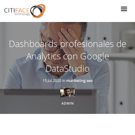
Pasar
al
contenido
principal
Dashboards profesionales de
Analytics con Google
DataStudio
15 Jul 2020 in
marketing seo
ADMIN