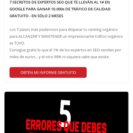
7 SECRETOS DE EXPERTOS SEO QUE TE LLEVÁN AL 1# EN
GOOGLE PARA GANAR 10.000s DE TRÁFICO DE CALIDAD
GRATUITO - EN SÓLO 2 MESES
Los 7 pasos más poderosos para disparar tu ranking orgánico
para ALCANZAR Y MANTENER un impresionante tráfico orgánico
es TUYO.
Consigue gratis lo que el 1% de los expertos en SEO venden por
miles de euros... y el otro 99% ni siquiera sabe que existe.
OBTEN MI INFORME GRATUITO