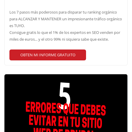
Los 7 pasos más poderosos para disparar tu ranking orgánico
para ALCANZAR Y MANTENER un impresionante tráfico orgánico
es TUYO.
Consigue gratis lo que el 1% de los expertos en SEO venden por
miles de euros... y el otro 99% ni siquiera sabe que existe.
OBTEN MI INFORME GRATUITO