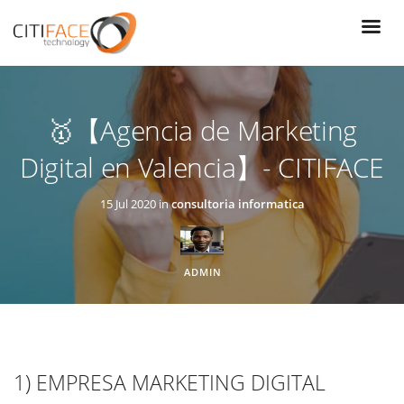
Pasar
al
contenido
principal
🥇【Agencia de Marketing
Digital en Valencia】- CITIFACE
15 Jul 2020 in
consultoria informatica
ADMIN
1)
EMPRESA MARKETING DIGITAL