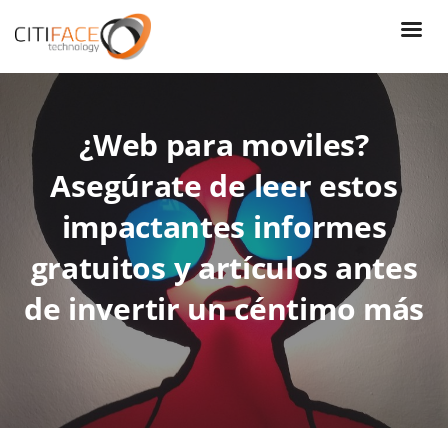
Skip
to
main
content
¿Web para moviles?
Asegúrate de leer estos
impactantes informes
gratuitos y artículos antes
de invertir un céntimo más