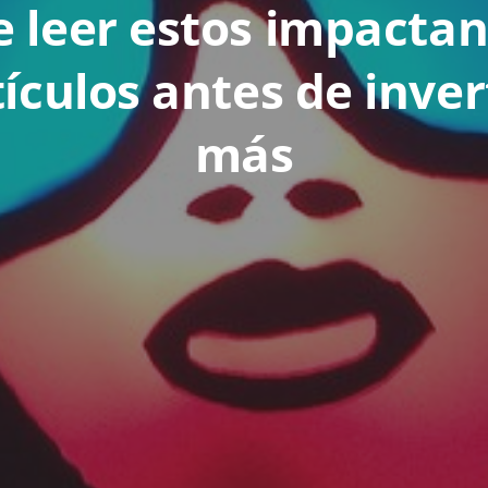
 leer estos impacta
tículos antes de inve
más