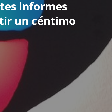
ntes informes
rtir un céntimo