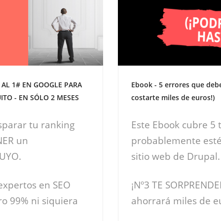
 AL 1# EN GOOGLE PARA
Ebook - 5 errores que debe
ITO - EN SÓLO 2 MESES
costarte miles de euros!)
sparar tu ranking
Este Ebook cubre 5 t
NER un
probablemente esté
TUYO.
sitio web de Drupal.
 expertos en SEO
¡Nº3 TE SORPRENDERÁ
ro 99% ni siquiera
ahorrará miles de e