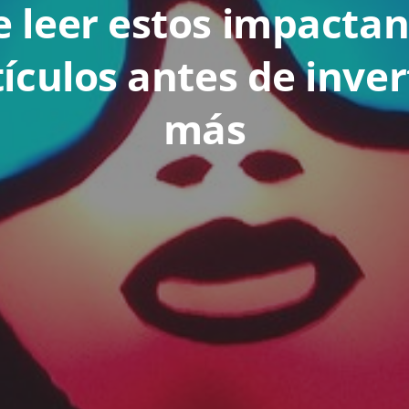
 leer estos impacta
tículos antes de inve
más