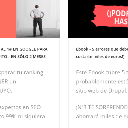
 AL 1# EN GOOGLE PARA
Ebook - 5 errores que debe
ITO - EN SÓLO 2 MESES
costarte miles de euros!)
sparar tu ranking
Este Ebook cubre 5 t
NER un
probablemente esté
TUYO.
sitio web de Drupal.
 expertos en SEO
¡Nº3 TE SORPRENDERÁ
ro 99% ni siquiera
ahorrará miles de e