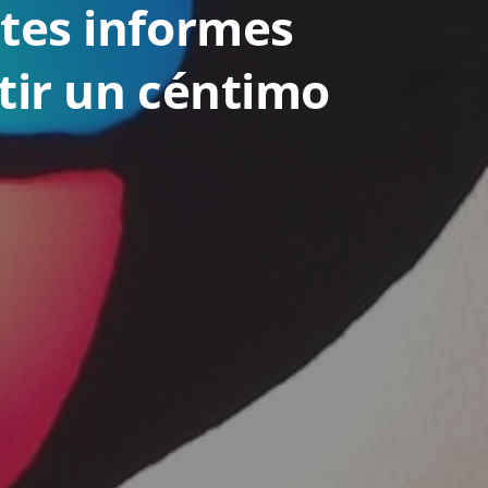
ntes informes
rtir un céntimo