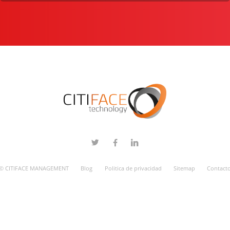
© CITIFACE MANAGEMENT
Blog
Politica de privacidad
Sitemap
Contact