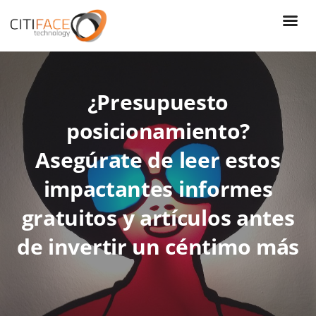
Skip
to
main
content
¿Presupuesto
posicionamiento?
Asegúrate de leer estos
impactantes informes
gratuitos y artículos antes
de invertir un céntimo más