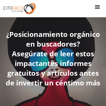
Skip
to
main
content
¿Posicionamiento orgánico
en buscadores?
Asegúrate de leer estos
impactantes informes
gratuitos y artículos antes
de invertir un céntimo más