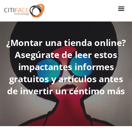
Skip
to
main
content
¿Montar una tienda online?
Asegúrate de leer estos
impactantes informes
gratuitos y artículos antes
de invertir un céntimo más