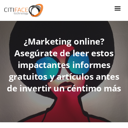
Skip
to
main
content
¿Marketing online?
Asegúrate de leer estos
impactantes informes
gratuitos y artículos antes
de invertir un céntimo más