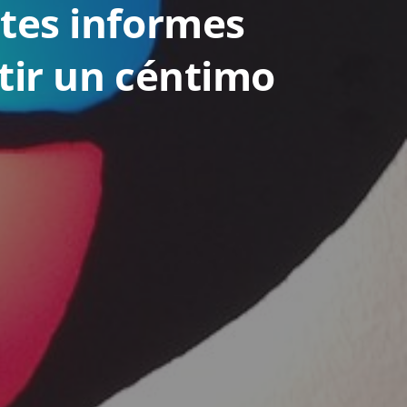
ntes informes
rtir un céntimo