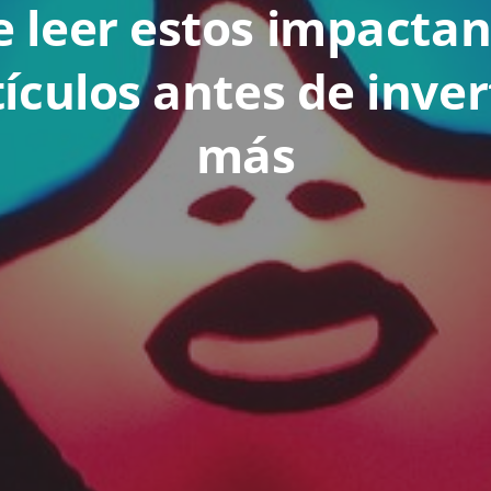
 leer estos impacta
tículos antes de inve
más