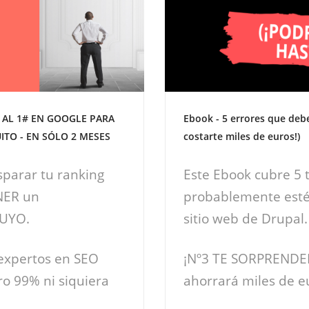
 AL 1# EN GOOGLE PARA
Ebook - 5 errores que debe
ITO - EN SÓLO 2 MESES
costarte miles de euros!)
sparar tu ranking
Este Ebook cubre 5 t
NER un
probablemente esté
TUYO.
sitio web de Drupal.
 expertos en SEO
¡Nº3 TE SORPRENDERÁ
ro 99% ni siquiera
ahorrará miles de e