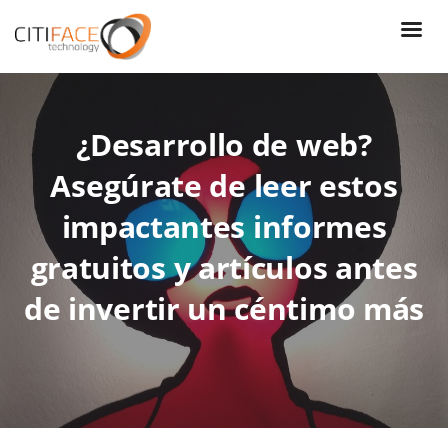
Skip
to
main
content
¿Desarrollo de web?
Asegúrate de leer estos
impactantes informes
gratuitos y artículos antes
de invertir un céntimo más