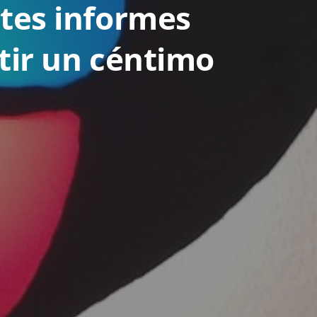
ntes informes
rtir un céntimo