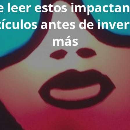
 leer estos impacta
tículos antes de inve
más