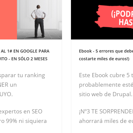
 AL 1# EN GOOGLE PARA
Ebook - 5 errores que debe
ITO - EN SÓLO 2 MESES
costarte miles de euros!)
sparar tu ranking
Este Ebook cubre 5 t
NER un
probablemente esté
TUYO.
sitio web de Drupal.
 expertos en SEO
¡Nº3 TE SORPRENDERÁ
ro 99% ni siquiera
ahorrará miles de e