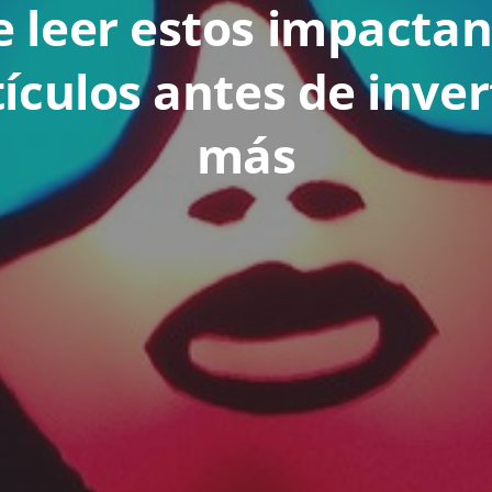
 leer estos impacta
tículos antes de inve
más