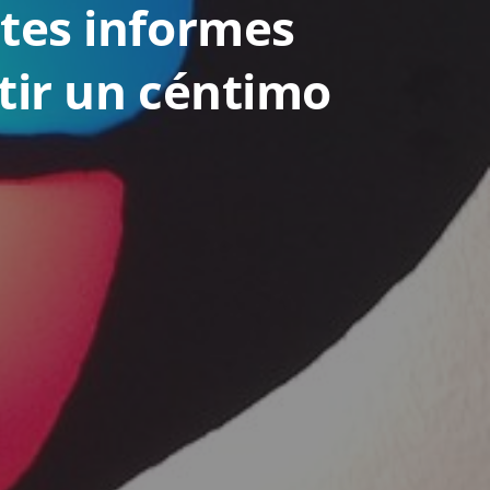
ntes informes
rtir un céntimo