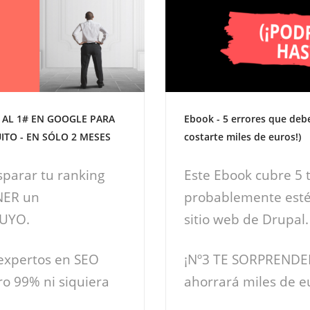
 AL 1# EN GOOGLE PARA
Ebook - 5 errores que debe
ITO - EN SÓLO 2 MESES
costarte miles de euros!)
sparar tu ranking
Este Ebook cubre 5 t
NER un
probablemente esté
TUYO.
sitio web de Drupal.
 expertos en SEO
¡Nº3 TE SORPRENDERÁ
ro 99% ni siquiera
ahorrará miles de e